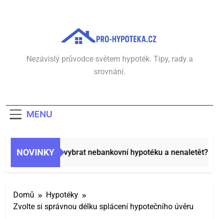
Přeskočit
na
obsah
Pro-Hypotéka.cz
Nezávislý průvodce světem hypoték. Tipy, rady a
srovnání.
MENU
NOVINKY
Jak vybrat nebankovní hypotéku a nenaletět?
Domů
Hypotéky
Zvolte si správnou délku splácení hypotečního úvěru