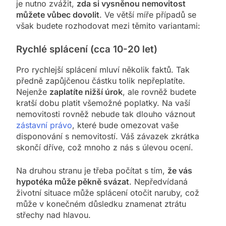
je nutno zvážit,
zda si vysněnou nemovitost
můžete vůbec dovolit
. Ve větší míře případů se
však budete rozhodovat mezi těmito variantami:
Rychlé splácení (cca 10-20 let)
Pro rychlejší splácení mluví několik faktů. Tak
předně zapůjčenou částku tolik nepřeplatíte.
Nejenže
zaplatíte nižší úrok
, ale rovněž budete
kratší dobu platit všemožné poplatky. Na vaší
nemovitosti rovněž nebude tak dlouho váznout
zástavní právo
, které bude omezovat vaše
disponování s nemovitostí. Váš závazek zkrátka
skončí dříve, což mnoho z nás s úlevou ocení.
Na druhou stranu je třeba počítat s tím,
že vás
hypotéka může pěkně svázat
. Nepředvídaná
životní situace může splácení otočit naruby, což
může v konečném důsledku znamenat ztrátu
střechy nad hlavou.