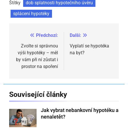
Štítky
dob splatnosti hypotečního úvěru
splácení hypotéky
Předchozí:
Další:
Navigace
pro
Zvolte si správnou
Vyplatí se hypotéka
výši hypotéky – měl
na byt?
příspěvek
by vám při ní zůstat i
prostor na spoření
Související články
Jak vybrat nebankovní hypotéku a
nenaletět?