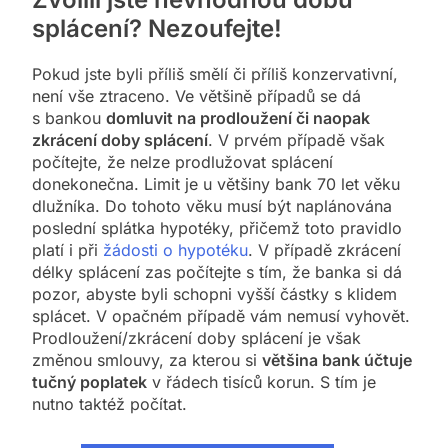
splácení? Nezoufejte!
Pokud jste byli příliš smělí či příliš konzervativní,
není vše ztraceno. Ve většině případů se dá
s bankou
domluvit na prodloužení či naopak
zkrácení doby splácení
. V prvém případě však
počítejte, že nelze prodlužovat splácení
donekonečna. Limit je u většiny bank 70 let věku
dlužníka. Do tohoto věku musí být naplánována
poslední splátka hypotéky, přičemž toto pravidlo
platí i při
žádosti o hypotéku
. V případě zkrácení
délky splácení zas počítejte s tím, že banka si dá
pozor, abyste byli schopni vyšší částky s klidem
splácet. V opačném případě vám nemusí vyhovět.
Prodloužení/zkrácení doby splácení je však
změnou smlouvy, za kterou si
většina bank účtuje
tučný poplatek
v řádech tisíců korun. S tím je
nutno taktéž počítat.