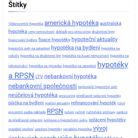
Štítky
americká hypotéka
australská
100procentní hypotéka
hypotéka
ceny nemovitostí
doklady pro prescoring
družstevní byty
hypoteční aktuality
fixace hypotéky
financování bydlení
hypotéka na bydlení
hypoteční úvěr na zateplení
hypotéka na
cokoliv
hypotéka na družstevní byt
hypotéka na koupi nemovitosti
hypotéka na
hypotéky
rekonstrukci
hypotéka na výstavbu
hypotéka na zateplení
a RPSN
nebankovní hypotéka
LTV
nebankovní společnosti
nejlevnější hypoteční úvěr
neúčelová hypotéka
prescoring
předčasné splacení hypotéky
půjčka na bydlení
refinancování hypoték
realitní aktuality
roční
RPSN
procentní sazba nákladů
ručení
ručitel
ručitelské smlouvy
sankce
splácení hypotéky
za předčasné splacení
smlouva o hypotečním úvěru
vývoj
stavební spoření
uzavření hypotéky
variabilní hypotéka