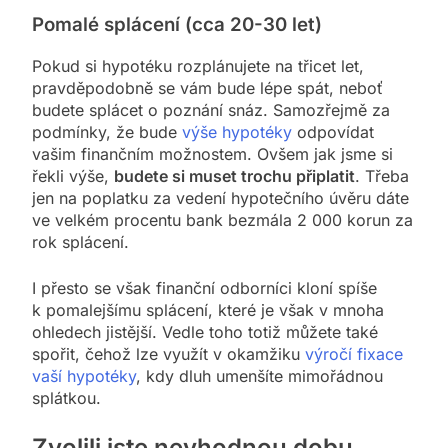
Pomalé splácení (cca 20-30 let)
Pokud si hypotéku rozplánujete na třicet let,
pravděpodobně se vám bude lépe spát, neboť
budete splácet o poznání snáz. Samozřejmě za
podmínky, že bude
výše hypotéky
odpovídat
vašim finančním možnostem. Ovšem jak jsme si
řekli výše,
budete si muset trochu připlatit
. Třeba
jen na poplatku za vedení hypotečního úvěru dáte
ve velkém procentu bank bezmála 2 000 korun za
rok splácení.
I přesto se však finanční odborníci kloní spíše
k pomalejšímu splácení, které je však v mnoha
ohledech jistější. Vedle toho totiž můžete také
spořit, čehož lze využít v okamžiku
výročí fixace
vaší hypotéky
, kdy dluh umenšíte mimořádnou
splátkou.
Zvolili jste nevhodnou dobu