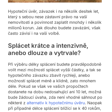
Hypoteční úvěr, závazek i na několik desítek let,
který s sebou nese zástavní právo na vaší
nemovitosti a povinnost zaplatit mnohdy i několik
milionů korun. Jak dlouho budete zavázáni, však
často závisí i na vaší volbě.
Splácet krátce a intenzivně,
anebo dlouze a vytrvale?
Při výběru délky splácení budete pravděpodobně
volit mezi možností splácet vyšší částky, a tak se
hypotečního závazku zbavit rychleji, anebo
možností splácet méně a klidně, zato mnohem
déle. Pokud se však ve vašich propočtech
dostanete na dobu nedosahující ani 10 let, možná
bude žádoucí úvaha, zda není vhodné sáhnout po
některé z
alternativ k hypotečnímu úvěru
. Naopak
při případné délce splácení blížící se k 40 rokům,